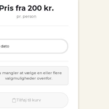
Pris fra 200 kr.
pr. person
 dato
4 august
 mangler at vælge en eller flere
1 august
valgmuligheder ovenfor.
28 august
Tilføj til kurv