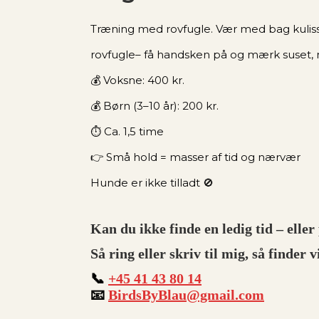
Træning med rovfugle. Vær med bag kuliss
rovfugle– få handsken på og mærk suset, n
💰 Voksne: 400 kr.
💰 Børn (3–10 år): 200 kr.
⏱️ Ca. 1,5 time
👉 Små hold = masser af tid og nærvær
Hunde er ikke tilladt 🚫
Kan du ikke finde en ledig tid – eller 
Så ring eller skriv til mig, så finder v
📞
+45 41 43 80 14
📧
BirdsByBlau@gmail.com