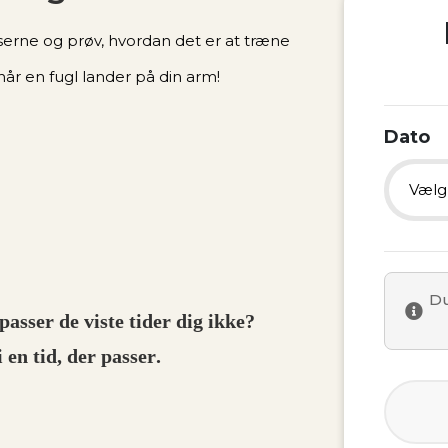
erne og prøv, hvordan det er at træne
år en fugl lander på din arm!
Dato
Vælg
D. 1
Du
D. 2
passer de viste tider dig ikke?
i en tid, der passer.
D. 